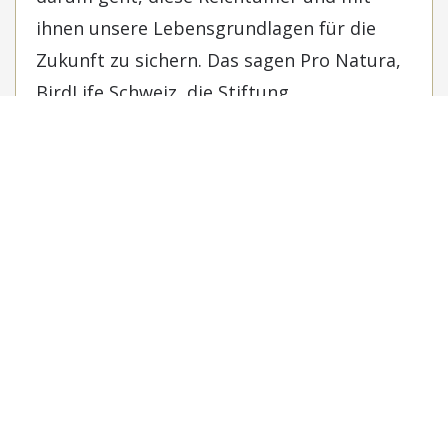
ihnen unsere Lebensgrundlagen für die
Zukunft zu sichern. Das sagen Pro Natura,
BirdLife Schweiz, die Stiftung
Landschaftsschutz und der Schweizer
Heimatschutz, unterstützt von weiteren
Organisationen, und geben nun
Gegensteuer: Heute haben sie die
Biodiversitätsinitiative und die
Landschaftsinitiative mit 108’112
respektive 105'234 beglaubigten
Unterschriften in Bern der Bundeskanzlei
überreicht. Symbolisch wurden die
Unterschriftenkisten auf der
Bundesterrasse zum Puzzle einer bunten