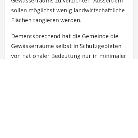
Gewässerraums zu verzichten. Ausserdem
sollen möglichst wenig landwirtschaftliche
Flächen tangieren werden.
Dementsprechend hat die Gemeinde die
Gewässerräume selbst in Schutzgebieten
von nationaler Bedeutung nur in minimaler
Grösse ausgeschieden. Zahlreiche
Ausnahmeregelungen ermöglichen zudem
eine intensive landwirtschaftliche Nutzung
einschliesslich Pestizid- und
Düngemitteleinsatz in den
Gewässerräumen.
Die Gemeinde verfehlt damit das gesetzlich