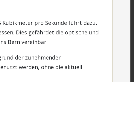
 Kubikmeter pro Sekunde führt dazu,
essen. Dies gefährdet die optische und
ons Bern vereinbar.
ufgrund der zunehmenden
nutzt werden, ohne die aktuell
 und mehr Wasser aus dem Reichenbach
g der Restwassermenge und weitere
ies lehnen die BKW ab.