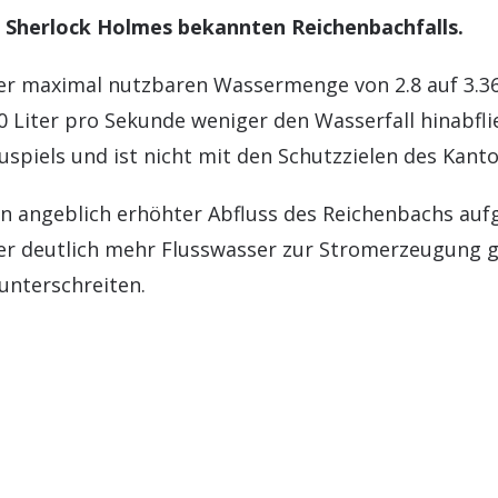
h Sherlock Holmes bekannten Reichenbachfalls.
r maximal nutzbaren Wassermenge von 2.8 auf 3.36
0 Liter pro Sekunde weniger den Wasserfall hinabfli
uspiels und ist nicht mit den Schutzzielen des Kant
ein angeblich erhöhter Abfluss des Reichenbachs a
r deutlich mehr Flusswasser zur Stromerzeugung ge
unterschreiten.
ionsvergabe von einem erhöhten Abfluss ausgehen
ss Gewässerschutzgesetz jedoch auch eine Erhöhun
r- und Landschaftsschutzes zu Folge haben. Auch d