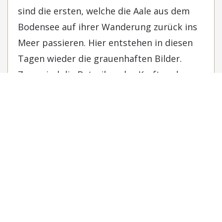
sind die ersten, welche die Aale aus dem
Bodensee auf ihrer Wanderung zurück ins
Meer passieren. Hier entstehen in diesen
Tagen wieder die grauenhaften Bilder.
Zwar sind die Betreiber des Kraftwerks
Schaffhausen um Lösungen bemüht. Bund
und Kantone haben es bislang aber
verpasst, ihnen die nötigen technischen
Lösungen zur Verfügung zu stellen und auf
deren rasche Umsetzung zu drängen.
Von der fehlenden Fischgängigkeit sind alle
Wanderfische betroffen. Für den Aal mit
seinem langen, schlangenförmigen Körper