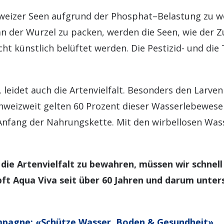
chweizer Seen aufgrund der Phosphat–Belastung zu w
an der Wurzel zu packen, werden die Seen, wie der 
t künstlich belüftet werden. Die Pestizid- und die 
 leidet auch die Artenvielfalt. Besonders den Larven
Schweizweit gelten 60 Prozent dieser Wasserlebewese
Anfang der Nahrungskette. Mit den wirbellosen Wa
ie Artenvielfalt zu bewahren, müssen wir schnell
t Aqua Viva seit über 60 Jahren und darum unters
mpagne: «Schütze Wasser, Boden & Gesundheit»