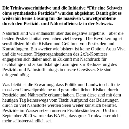
Die Trinkwasserinitiative und die Initiative “Für eine Schweiz
ohne synthetische Pestizide” wurden abgelehnt. Damit gibt es
weiterhin keine Lösung für die massiven Umweltprobleme
durch den Pestizid- und Nährstoffeinsatz in der Schweiz.
Natürlich sind wir enttäuscht über das negative Ergebnis – aber die
beiden Pestizid-Initiativen haben viel bewegt. Die Bevölkerung ist
sensibilisiert für die Risiken und Gefahren von Pestiziden und
Kunstdüngern. Ein «weiter wie bisher» ist keine Option. Aqua Viva
und die weiteren Trägerorganisationen des 2xJa-Komitees
engagieren sich daher auch in Zukunft mit Nachdruck für
nachhaltige und zukunftsfähige Lösungen zur Reduzierung des
Pestizid- und Nährstoffeintrags in unsere Gewässer. Sie sind
dringend nötig.
Was bleibt ist die Erwartung, dass Politik und Landwirtschaft die
massiven Umweltprobleme und gesundheitlichen Risiken durch
Pestizide und Nährstoffe erkannt haben. Denn diese sind mit dem
heutigen Tag keineswegs vom Tisch: Aufgrund der Belastungen
durch zu viel Nährstoffe werden Seen weiter künstlich belüftet.
Pestizide im Wasser setzen unseren Fischbeständen zu. Und im
September 2020 warnte das BAFU, dass gutes Trinkwasser nicht
mehr selbstverständlich sei.