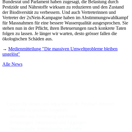
Bundesrat und Parlament haben zugesagt, die Belastung durch
Pestizide und Nährstoffe wirksam zu reduzieren und den Zustand
der Biodiversität zu verbessern. Und auch Vertreterinnen und
Vertreter der 2xNein-Kampagne haben im Abstimmungswahlkampf
für Massnahmen für eine bessere Wasserqualität ausgesprochen. Sie
stehen nun in der Pflicht, ihren Beteuerungen rasch konkrete Taten
folgen zu lassen. Je länger wir warten, desto grösser fallen die
ökologischen Schäden aus.
→
Medienmitteilung "Die massiven Umweltprobleme bleiben
ungelöst"
Alle News
NEWSLETTER
Lassen Sie Neues von Aqua Viva in Ihr Postfach fliessen:
- Berichte zu unseren Projekten
- Aktuelles aus Forschung und Politik
- Einladungen: Exkursionen und Tagungen
- Gewinnspiele, Wettbewerbe und mehr