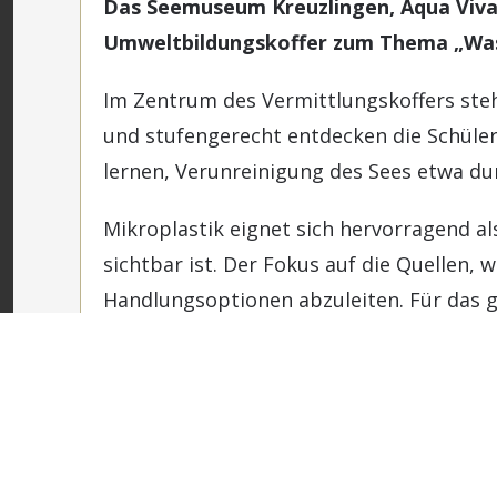
Das Seemuseum Kreuzlingen, Aqua Viva
Umweltbildungskoffer zum Thema „Wass
Im Zentrum des Vermittlungskoffers steht
und stufengerecht entdecken die Schüler
lernen, Verunreinigung des Sees etwa du
Mikroplastik eignet sich hervorragend a
sichtbar ist. Der Fokus auf die Quellen, 
Handlungsoptionen abzuleiten. Für das 
seiner vielfältigen Umgebung beste Vor
Die Inhalte des Koffers wurden von Aqua 
„Wasserqualität und Mikroplastik“ find