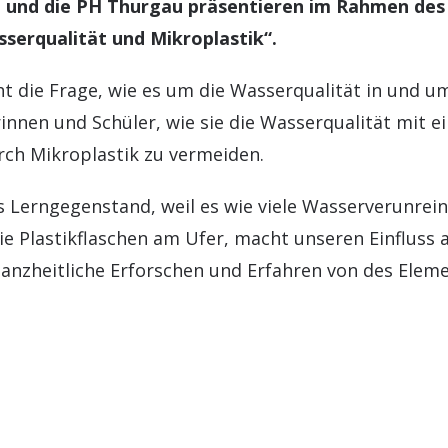
 und die PH Thurgau präsentieren im Rahmen de
erqualität und Mikroplastik“.
 die Frage, wie es um die Wasserqualität in und um 
innen und Schüler, wie sie die Wasserqualität mit
rch Mikroplastik zu vermeiden.
ls Lerngegenstand, weil es wie viele Wasserverunre
wie Plastikflaschen am Ufer, macht unseren Einfluss 
ganzheitliche Erforschen und Erfahren von des Ele
ausssetzungen.
Viva erarbeitet. Alle Informationen und Unterlagen
en Sie auch auf der Webseite des Seemuseums:
www.s