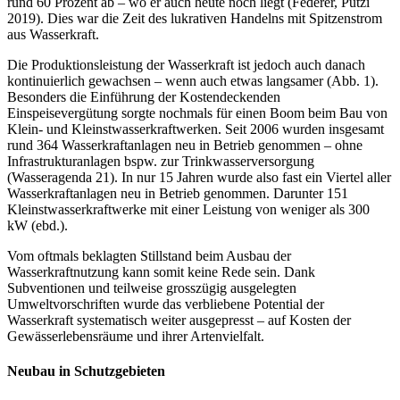
rund 60 Prozent ab – wo er auch heute noch liegt (Federer, Putzi
2019). Dies war die Zeit des lukrativen Handelns mit Spitzenstrom
aus Wasserkraft.
Die Produktionsleistung der Wasserkraft ist jedoch auch danach
kontinuierlich gewachsen – wenn auch etwas langsamer (Abb. 1).
Besonders die Einführung der Kostendeckenden
Einspeisevergütung sorgte nochmals für einen Boom beim Bau von
Klein- und Kleinstwasserkraftwerken. Seit 2006 wurden insgesamt
rund 364 Wasserkraftanlagen neu in Betrieb genommen – ohne
Infrastrukturanlagen bspw. zur Trinkwasserversorgung
(Wasseragenda 21). In nur 15 Jahren wurde also fast ein Viertel aller
Wasserkraftanlagen neu in Betrieb genommen. Darunter 151
Kleinstwasserkraftwerke mit einer Leistung von weniger als 300
kW (ebd.).
Vom oftmals beklagten Stillstand beim Ausbau der
Wasserkraftnutzung kann somit keine Rede sein. Dank
Subventionen und teilweise grosszügig ausgelegten
Umweltvorschriften wurde das verbliebene Potential der
Wasserkraft systematisch weiter ausgepresst – auf Kosten der
Gewässerlebensräume und ihrer Artenvielfalt.
Neubau in Schutzgebieten