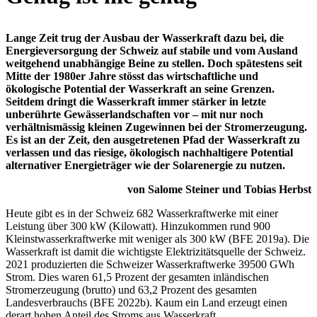
Lange Zeit trug der Ausbau der Wasserkraft dazu bei, die
Energieversorgung der Schweiz auf stabile und vom Ausland
weitgehend unabhängige Beine zu stellen. Doch spätestens seit
Mitte der 1980er Jahre stösst das wirtschaftliche und
ökologische Potential der Wasserkraft an seine Grenzen.
Seitdem dringt die Wasserkraft immer stärker in letzte
unberührte Gewässerlandschaften vor – mit nur noch
verhältnismässig kleinen Zugewinnen bei der Stromerzeugung.
Es ist an der Zeit, den ausgetretenen Pfad der Wasserkraft zu
verlassen und das riesige, ökologisch nachhaltigere Potential
alternativer Energieträger wie der Solarenergie zu nutzen.
von Salome Steiner und Tobias Herbst
Heute gibt es in der Schweiz 682 Wasserkraftwerke mit einer
Leistung über 300 kW (Kilowatt). Hinzukommen rund 900
Kleinstwasserkraftwerke mit weniger als 300 kW (BFE 2019a). Die
Wasserkraft ist damit die wichtigste Elektrizitätsquelle der Schweiz.
2021 produzierten die Schweizer Wasserkraftwerke 39500 GWh
Strom. Dies waren 61,5 Prozent der gesamten inländischen
Stromerzeugung (brutto) und 63,2 Prozent des gesamten
Landesverbrauchs (BFE 2022b). Kaum ein Land erzeugt einen
derart hohen Anteil des Stroms aus Wasserkraft.