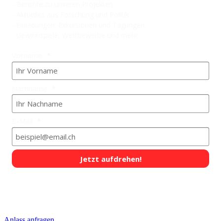
- Berichte zu unseren Projekten
- Aktuelles aus Forschung und Politik
- Einladungen: Exkursionen und Tagungen
- Gewinnspiele, Wettbewerbe und mehr
Vorname
Nachname
E-Mail
Jetzt aufdrehen!
QUICKLINKS
Anlass anfragen