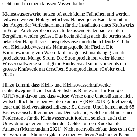
steht somit in einem krassen Missverhältnis.
Kleinstwasserwerke nutzen oft auch kleine Fallhöhen und werden
teilweise wie ein Hobby betrieben. Nahezu jeder Bach kommt in
den Augen der Verfechter:innen für die Installation eines Kraftwerks
in Frage. Auch verbliebene, naturbelassene Seitenbäche in den
Bergtälern werden gefasst. Das beeinträchtigt auch die bereits stark
belasteten Hauptflüsse – beispielsweise durch die fehlende Zufuhr
von Kleinstlebewesen als Nahrungsquelle für Fische. Die
Barrierewirkung von Wasserkraftanlagen ist unabhängig von der
produzierten Menge Strom. Die Stromproduktion vieler kleiner
Wasserkraftwerke schädigt die Biodiversität somit stärker als ein
grosses Kraftwerk mit derselben Stromproduktion (Gubler et al.
2020).
Hinzu kommt, dass Klein- und Kleinstwasserkraftwerke
schlichtweg ineffizient sind. Selbst das Bundesamt für Energie
(BFE) geht davon aus, dass «diese Werke ohne Unterstützung nicht
wirtschaftlich betrieben werden können » (BFE 2019b). Ineffizient,
teuer und biodiversitätsschädigend: Zu diesem Urteil kamen auch 65
Fachwissenschaftler: innen aus Deutschland, welche nicht nur einen
Förderstopp für die Kleinwasserkraft fordern, sondern auch eine
Umwidmung der entsprechenden Gelder für den Rückbau der
Anlagen (Memorandum 2021). Nicht nachvollziehbar, dass es in der
Schweiz noch Stimmen gibt, die einen weiteren Ausbau der Klein-