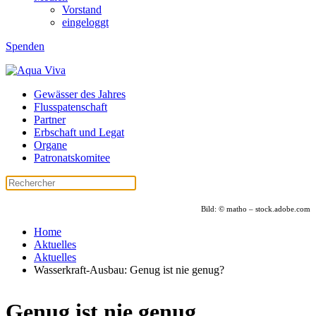
Vorstand
eingeloggt
Spenden
Gewässer des Jahres
Flusspatenschaft
Partner
Erbschaft und Legat
Organe
Patronatskomitee
Bild: ©
matho
– stock.adobe.com
Home
Aktuelles
Aktuelles
Wasserkraft-Ausbau: Genug ist nie genug?
Genug ist nie genug