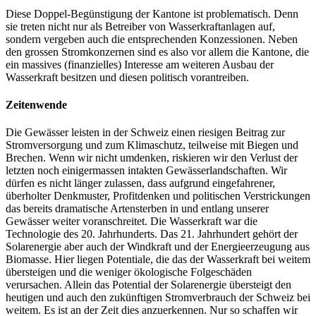
Diese Doppel-Begünstigung der Kantone ist problematisch. Denn
sie treten nicht nur als Betreiber von Wasserkraftanlagen auf,
sondern vergeben auch die entsprechenden Konzessionen. Neben
den grossen Stromkonzernen sind es also vor allem die Kantone, die
ein massives (finanzielles) Interesse am weiteren Ausbau der
Wasserkraft besitzen und diesen politisch vorantreiben.
Zeitenwende
Die Gewässer leisten in der Schweiz einen riesigen Beitrag zur
Stromversorgung und zum Klimaschutz, teilweise mit Biegen und
Brechen. Wenn wir nicht umdenken, riskieren wir den Verlust der
letzten noch einigermassen intakten Gewässerlandschaften. Wir
dürfen es nicht länger zulassen, dass aufgrund eingefahrener,
überholter Denkmuster, Profitdenken und politischen Verstrickungen
das bereits dramatische Artensterben in und entlang unserer
Gewässer weiter voranschreitet. Die Wasserkraft war die
Technologie des 20. Jahrhunderts. Das 21. Jahrhundert gehört der
Solarenergie aber auch der Windkraft und der Energieerzeugung aus
Biomasse. Hier liegen Potentiale, die das der Wasserkraft bei weitem
übersteigen und die weniger ökologische Folgeschäden
verursachen. Allein das Potential der Solarenergie übersteigt den
heutigen und auch den zukünftigen Stromverbrauch der Schweiz bei
weitem. Es ist an der Zeit dies anzuerkennen. Nur so schaffen wir