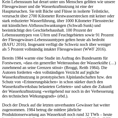
Kein Lebensraum hat derart unter uns Menschen gelitten wie unsere
Fliessgewässer und die Wasserkraftnutzung ist eine der
Hauptursachen. Sie teilt Bäche und Flüsse in isolierte Teilstücke,
verursacht über 2700 Kilometer Restwasserstrecken mit keiner oder
stark reduzierter Wasserführung, über 1000 Kilometer Fliessstrecke
mit künstlichen Abflussschwankungen (Schwall-Sunk) und
beeinträchtigt den Geschiebehaushalt. 100 Prozent der
Lebensraumtypen von Ufern und Feuchtgebieten sowie 91 Prozent
der Fliessgewässer-Lebensraumtypen gelten heute als bedroht
(BAFU 2016). Insgesamt verfügt die Schweiz noch über weniger
als 5 Prozent vollständig intakter Fliessgewässer (WWF 2016).
Bereits 1984 warnte eine Studie im Auftrag des Bundesamts für
Forstwesen, «dass ein genereller Weiterausbau der Wasserkräfte (…)
zunehmend an seine Grenzen stösst» (Broggi, Reith 1984). Die
Autoren forderten «den vollständigen Verzicht auf jegliche
Wasserkraftnutzung in prototypischen Alpinlandschaften bzw. den
Schutz von «Erinnerungsbächen» in schon stärker durch den
Wasserkraftwerksbau belasteten Gebieten» und sahen die Zukunft
der Wasserkraftnutzung «weitgehend nur noch in der Verbesserung
des technischen Wirkungsgrads» (ebd.).
Doch der Druck auf die letzten unverbauten Gewässer hat weiter
zugenommen. 1984 betrug die mittlere jährliche
Produktionserwartung aus Wasserkraft noch rund 32 TWh – heute