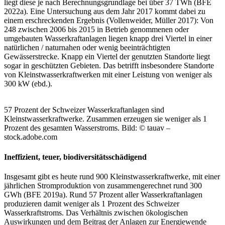
liegt diese je nach Berechnungsgrundlage bei über 37 TWh (BFE
2022a). Eine Untersuchung aus dem Jahr 2017 kommt dabei zu
einem erschreckenden Ergebnis (Vollenweider, Müller 2017): Von
248 zwischen 2006 bis 2015 in Betrieb genommenen oder
umgebauten Wasserkraftanlagen liegen knapp drei Viertel in einer
natürlichen / naturnahen oder wenig beeinträchtigten
Gewässerstrecke. Knapp ein Viertel der genutzten Standorte liegt
sogar in geschützten Gebieten. Das betrifft insbesondere Standorte
von Kleinstwasserkraftwerken mit einer Leistung von weniger als
300 kW (ebd.).
57 Prozent der Schweizer Wasserkraftanlagen sind
Kleinstwasserkraftwerke. Zusammen erzeugen sie weniger als 1
Prozent des gesamten Wasserstroms. Bild: © tauav –
stock.adobe.com
Ineffizient, teuer, biodiversitätsschädigend
Insgesamt gibt es heute rund 900 Kleinstwasserkraftwerke, mit einer
jährlichen Stromproduktion von zusammengerechnet rund 300
GWh (BFE 2019a). Rund 57 Prozent aller Wasserkraftanlagen
produzieren damit weniger als 1 Prozent des Schweizer
Wasserkraftstroms. Das Verhältnis zwischen ökologischen
Auswirkungen und dem Beitrag der Anlagen zur Energiewende