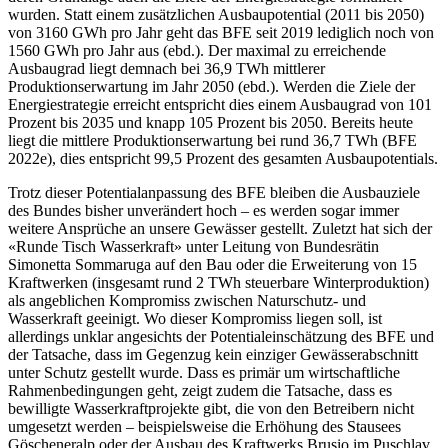
wurden. Statt einem zusätzlichen Ausbaupotential (2011 bis 2050)
von 3160 GWh pro Jahr geht das BFE seit 2019 lediglich noch von
1560 GWh pro Jahr aus (ebd.). Der maximal zu erreichende
Ausbaugrad liegt demnach bei 36,9 TWh mittlerer
Produktionserwartung im Jahr 2050 (ebd.). Werden die Ziele der
Energiestrategie erreicht entspricht dies einem Ausbaugrad von 101
Prozent bis 2035 und knapp 105 Prozent bis 2050. Bereits heute
liegt die mittlere Produktionserwartung bei rund 36,7 TWh (BFE
2022e), dies entspricht 99,5 Prozent des gesamten Ausbaupotentials.
Trotz dieser Potentialanpassung des BFE bleiben die Ausbauziele
des Bundes bisher unverändert hoch – es werden sogar immer
weitere Ansprüche an unsere Gewässer gestellt. Zuletzt hat sich der
«Runde Tisch Wasserkraft» unter Leitung von Bundesrätin
Simonetta Sommaruga auf den Bau oder die Erweiterung von 15
Kraftwerken (insgesamt rund 2 TWh steuerbare Winterproduktion)
als angeblichen Kompromiss zwischen Naturschutz- und
Wasserkraft geeinigt. Wo dieser Kompromiss liegen soll, ist
allerdings unklar angesichts der Potentialeinschätzung des BFE und
der Tatsache, dass im Gegenzug kein einziger Gewässerabschnitt
unter Schutz gestellt wurde. Dass es primär um wirtschaftliche
Rahmenbedingungen geht, zeigt zudem die Tatsache, dass es
bewilligte Wasserkraftprojekte gibt, die von den Betreibern nicht
umgesetzt werden – beispielsweise die Erhöhung des Stausees
Göscheneralp oder der Ausbau des Kraftwerks Brusio im Puschlav.