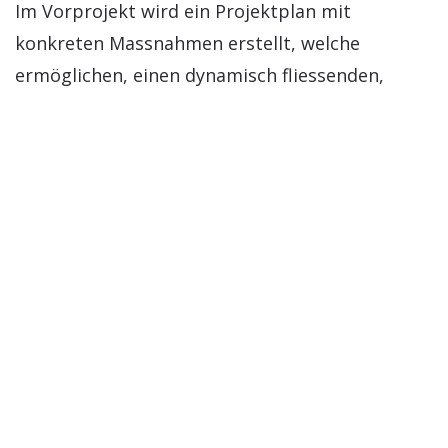
Im Vorprojekt wird ein Projektplan mit
konkreten Massnahmen erstellt, welche
ermöglichen, einen dynamisch fliessenden,
ökologisch wertvollen Mosbach zu schaffen. Die
geplante Ausdolung soll ein Vernetzungsprojekt
mit Vorbildcharakter werden, denn sie würde
den Mosbach mit dem Huebach verbinden. Viele
Tier- und Pflanzenarten, die im oder am Wasser
leben, würden von den neu gewonnenen
Lebensräumen und der Verbesserung der
ökologischen Infrastruktur, also der Vernetzung
von für die Biodiversität wichtigen Flächen,
profitieren.
Der wiederbelebte Mosbach soll aber auch die