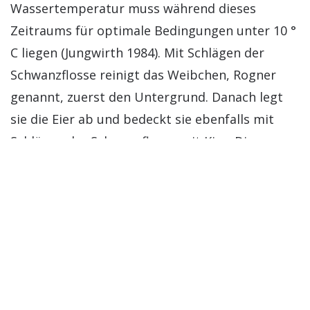
Wassertemperatur muss während dieses
Zeitraums für optimale Bedingungen unter 10 °
C liegen (Jungwirth 1984). Mit Schlägen der
Schwanzflosse reinigt das Weibchen, Rogner
genannt, zuerst den Untergrund. Danach legt
sie die Eier ab und bedeckt sie ebenfalls mit
Schlägen der Schwanzflosse mit Kies. Die
klassischen Standortbedingungen von
Laichgruben sind in der Literatur gut
beschrieben. Es sind in der Regel flache Stellen
mit erhöhter Strömung, so dass aber noch
feiner Kies vorkommt (Kondolf 1999; Riedl &
Peter 2013). Die Beobachtungen am Gewässer
zeigen zudem, dass Verstecke in der Nähe wie