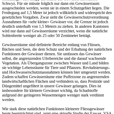
Schwyz. Für sie müsste folglich nur dann ein Gewässerraum
ausgeschieden werden, wenn sie in einem Schutzgebiet liegen. Die
Festlegung auf 1,5 Meter ist jedoch willkürlich und widerspricht den
gesetzlichen Vorgaben. Zwar sieht die Gewässerschutzverordnung
Ausnahmen für «sehr kleine» Gewässer vor, die Grenze ist jedoch
deutlich unterhalb von 1,5 Metern zu ziehen. In anderen Kantonen
wird nur dann auf Gewässerräume verzichtet, wenn die natürliche
Sohlenbreite weniger als 25 oder 50 Zentimeter beträgt.
Gewässerräume sind definierte Bereiche entlang von Flüssen,
Bächen und Seen, die dem Schutz und der Erhaltung der natürlichen
Funktionen der Gewässer dienen. Sie umfassen das Gewässer
selbst, die angrenzenden Uferbereiche und die darauf wachsende
Vegetation. Als Übergangszone zwischen Wasser und Land bilden
sie wichtige Lebensräume für Tiere und Pflanzen. Revitalisierungs-
und Hochwasserschutzmassnahmen können hier umgesetzt werden.
Zudem schaffen Gewässerräume eine Pufferzone zu angrenzenden
landwirtschaftlichen Flächen und verhindern so, dass Pestizide und
Düngemittel ungefiltert in unsere Gewässer gelangen. Dies ist
insbesondere für kleinere Gewässer wichtig, da Schadstoffe
aufgrund der geringeren Wassermengen weniger stark verdünnt
werden.
Wie stark diese natürlichen Funktionen kleinerer Fliessgewässer
heute beeinträchtigt sind, zeigt eine aktuelle Studie der Eawag, VSA