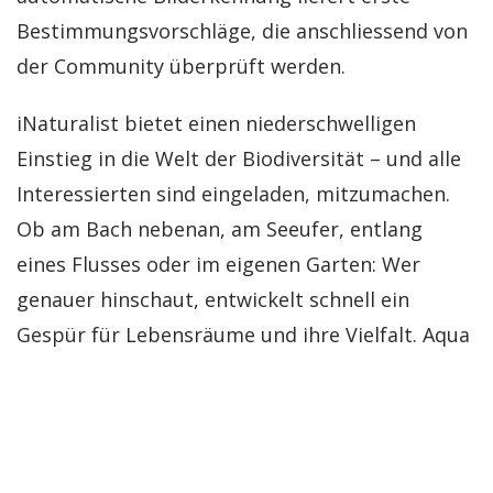
Bestimmungsvorschläge, die anschliessend von
der Community überprüft werden.
iNaturalist bietet einen niederschwelligen
Einstieg in die Welt der Biodiversität – und alle
Interessierten sind eingeladen, mitzumachen.
Ob am Bach nebenan, am Seeufer, entlang
eines Flusses oder im eigenen Garten: Wer
genauer hinschaut, entwickelt schnell ein
Gespür für Lebensräume und ihre Vielfalt. Aqua
Viva nutzt die Plattform unter anderem an der
Thur, der Töss und an bisher neun «lebendigen
Dorfbächen». Doch Meldungen aus allen
Gewässerlebensräumen der Schweiz sind