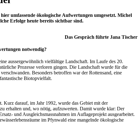
hier umfassende ökologische Aufwertungen umgesetzt. Michel
he Erfolge heute bereits sichtbar sind.
Das Gespräch führte Jana Tischer
fwertungen notwendig?
ine aussergewöhnlich vielfältige Landschaft. Im Laufe des 20.
türliche Prozesse verloren gingen. Die Landschaft wurde für die
n verschwanden. Besonders betroffen war der Rottensand, eine
ntastische Biotopvielfalt.
. Kurz darauf, im Jahr 1992, wurde das Gebiet mit der
u erhalten und, wo nötig, aufzuwerten. Damit wurde klar: Der
 Ersatz- und Ausgleichsmassnahmen im Auflageprojekt ausgearbeitet.
 Gewässerlebensräume im Pfynwald eine mangelnde ökologische