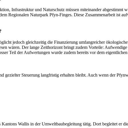
ktion, Infrastruktur und Naturschutz müssen miteinander abgestimmt w
d dem Regionalen Naturpark Pfyn-Finges. Diese Zusammenarbeit ist auf
?
möglicht jedoch gleichzeitig die Finanzierung umfangreicher ökologis
wesen wären. Der lange Zeithorizont bringt zudem Vorteile: Aufwendige
sser Teil der Aufwertungen wurde zudem bereits vor dem eigentlichen 
gezielter Steuerung langfristig erhalten bleibt. Auch wenn der Pfynwal
 des Kantons Wallis in der Umweltbaubegleitung tätig. Dort begleitet