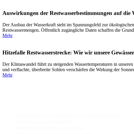
Auswirkungen der Restwasserbestimmungen auf die W
Der Ausbau der Wasserkraft steht im Spannungsfeld zur ökologischen
Restwassermengen. Öffentlich zugängliche Daten schaffen die Grundl
Mehr
Hitzefalle Restwasserstrecke: Wie wir unsere Gewässe
Der Klimawandel führt zu steigenden Wassertemperaturen in unseren F
und verflachte, überbreite Sohlen verschärfen die Wirkung der Sonne
Mehr
NEWSLETTER
Lassen Sie Neues von Aqua Viva in Ihr Postfach fliessen:
- Berichte zu unseren Projekten
- Aktuelles aus Forschung und Politik