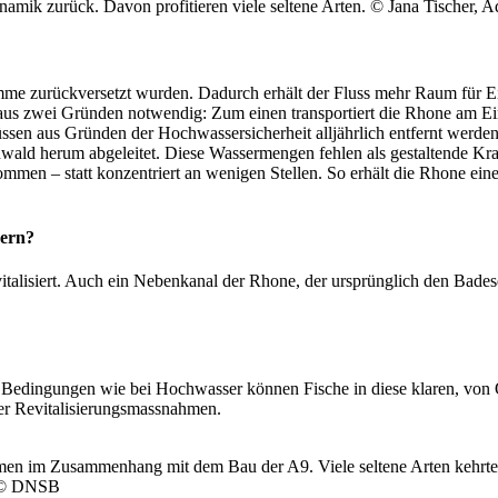
mik zurück. Davon profitieren viele seltene Arten. © Jana Tischer, 
mme zurückversetzt wurden. Dadurch erhält der Fluss mehr Raum für E
 aus zwei Gründen notwendig: Zum einen transportiert die Rhone am E
üssen aus Gründen der Hochwassersicherheit alljährlich entfernt werd
nwald herum abgeleitet. Diese Wassermengen fehlen als gestaltende K
ommen – statt konzentriert an wenigen Stellen. So erhält die Rhone ein
sern?
italisiert. Auch ein Nebenkanal der Rhone, der ursprünglich den Bade
en Bedingungen wie bei Hochwasser können Fische in diese klaren, vo
der Revitalisierungsmassnahmen.
ahmen im Zusammenhang mit dem Bau der A9. Viele seltene Arten kehrte
. © DNSB