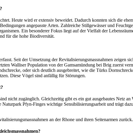
?
htet. Heute wird er extensiv beweidet. Dadurch konnten sich die ehem
n Bedingungen angepasste Arten. Zahlreiche Stillgewässer und Feuchtge
anismen. Ein besonderer Fokus liegt auf der Vielfalt der Lebensräume
d für die hohe Biodiversität.
fasst. Seit der Umsetzung der Revitalisierungsmassnahmen zeigen sich
letzten Walliser Population von der Gamsamündung bei Brig zuerst ver
ndschrecke, oder sich deutlich ausgebreitet, wie die Türks Dornschreck
tzen. Diese Vögel sind anfällig für Störungen.
t?
ind nicht zugänglich. Gleichzeitig gibt es ein gut ausgebautes Netz a
 Naturpark Pfyn-Finges wichtige Sensibilisierungsarbeit und trägt dazu 
evitalisierungsmassnahmen an der Rhone und ihren Seitenarmen zurü
gleichsmassnahmen?