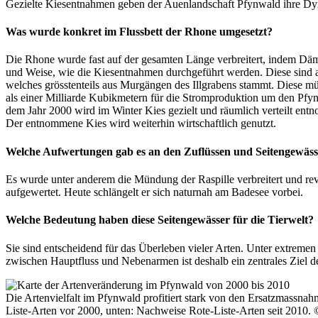
Gezielte Kiesentnahmen geben der Auenlandschaft Pfynwald ihre Dyna
Was wurde konkret im Flussbett der Rhone umgesetzt?
Die Rhone wurde fast auf der gesamten Länge verbreitert, indem Dä
und Weise, wie die Kiesentnahmen durchgeführt werden. Diese sind
welches grösstenteils aus Murgängen des Illgrabens stammt. Diese m
als einer Milliarde Kubikmetern für die Stromproduktion um den Pfy
dem Jahr 2000 wird im Winter Kies gezielt und räumlich verteilt entn
Der entnommene Kies wird weiterhin wirtschaftlich genutzt.
Welche Aufwertungen gab es an den Zuflüssen und Seitengewäs
Es wurde unter anderem die Mündung der Raspille verbreitert und rev
aufgewertet. Heute schlängelt er sich naturnah am Badesee vorbei.
Welche Bedeutung haben diese Seitengewässer für die Tierwelt?
Sie sind entscheidend für das Überleben vieler Arten. Unter extrem
zwischen Hauptfluss und Nebenarmen ist deshalb ein zentrales Ziel 
Die Artenvielfalt im Pfynwald profitiert stark von den Ersatzmassn
Liste-Arten vor 2000, unten: Nachweise Rote-Liste-Arten seit 2010