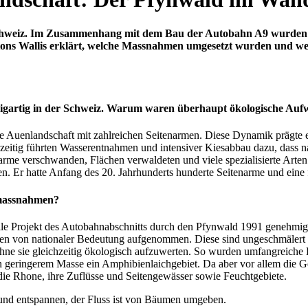
Schweiz. Im Zusammenhang mit dem Bau der Autobahn A9 wurden 
tons Wallis erklärt, welche Massnahmen umgesetzt wurden und welc
nzigartig in der Schweiz. Warum waren überhaupt ökologische Au
he Auenlandschaft mit zahlreichen Seitenarmen. Diese Dynamik prägte e
eitig führten Wasserentnahmen und intensiver Kiesabbau dazu, dass na
arme verschwanden, Flächen verwaldeten und viele spezialisierte Arte
Er hatte Anfang des 20. Jahrhunderts hunderte Seitenarme und eine fa
massnahmen?
lle Projekt des Autobahnabschnitts durch den Pfynwald 1991 genehmigt
en von nationaler Bedeutung aufgenommen. Diese sind ungeschmälert z
ohne sie gleichzeitig ökologisch aufzuwerten. So wurden umfangreiche
in geringerem Masse ein Amphibienlaichgebiet. Da aber vor allem die
 die Rhone, ihre Zuflüsse und Seitengewässer sowie Feuchtgebiete.