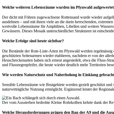
Welche weiteren Lebensräume wurden im Pfynwald aufgewertet
Der dicht mit Föhren zugewachsene Rottensand wurde wieder aufgelic
ausdehnen – und mit ihnen viele an die darin herrschenden, extreme
wertvolle Lebensräume für Amphibien, Libellen und weitere Wasserorg
Gewässern. Dieses Mosaik unterschiedlicher Strukturen ist entscheiden
Welche Erfolge sind heute sichtbar?
Die Bestände der Rote-Liste-Arten im Pfynwald werden regelmässig er
geschützten Seitenarmen wieder etablieren, nachdem er von der aller
Heuschreckenarten haben sich erneut angesiedelt, etwa die Fluss-Stra
und Flussregenpfeifer, die heute wieder deutlich mehr Territorien bese
Wie werden Naturschutz und Naherholung in Einklang gebrach
Sensible Lebensräume wie Brutgebiete werden gezielt geschützt und s
naturverträgliche Nutzung ermöglicht. Ergänzend leistet der Regionale
Der vom Aussterben bedrohte Kleine Rohrkolben kehrte dank der R
Welche Herausforderungen prägen den Bau der A9 und die Aus