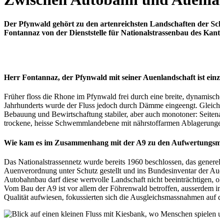
Der Pfynwald gehört zu den artenreichsten Landschaften der 
Fontannaz von der Dienststelle für Nationalstrassenbau des Kan
Herr Fontannaz, der Pfynwald mit seiner Auenlandschaft ist ei
Früher floss die Rhone im Pfynwald frei durch eine breite, dynamisc
Jahrhunderts wurde der Fluss jedoch durch Dämme eingeengt. Gleichz
Bebauung und Bewirtschaftung stabiler, aber auch monotoner: Seiten
trockene, heisse Schwemmlandebene mit nährstoffarmen Ablagerungen. 
Wie kam es im Zusammenhang mit der A9 zu den Aufwertungs
Das Nationalstrassennetz wurde bereits 1960 beschlossen, das genere
Auenverordnung unter Schutz gestellt und ins Bundesinventar der Au
Autobahnbau darf diese wertvolle Landschaft nicht beeinträchtigen, 
Vom Bau der A9 ist vor allem der Föhrenwald betroffen, ausserdem 
Qualität aufwiesen, fokussierten sich die Ausgleichsmassnahmen auf