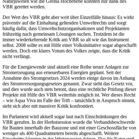
Naturjuwelen wie die Greina Hochebene konnten nur dank des
VBR gerettet werden.
Der Wert des VBR geht aber weit über Einzelfälle hinaus: Es wirkt
präventiv auf die Einhaltung geltenden Umweltrechts und sorgt
häufig dafür, dass Umweltschutzorganisationen und Projektanten
frühzeitig nach gemeinsam Lösungen suchen. Trotzdem ist die
immer wiederkehrende Kritik am VBR so alt wie das Instrument
selbst. 2008 sollte es mit Hilfe einer Volksinitiative sogar abgeschafft
werden. Doch ein klares Votum des Volkes zeigte, dass die Kritik
nicht verfängt.
Für die Energiewende sind aktuell eine Reihe neuer Anlagen zur
Stromerzeugung aus erneuerbaren Energien geplant. Seit der
Annahme des Stromgesetzes 2024 werden einige davon im Anhang
des Stromversorgungsgesetzes genannt. Zwar sieht das Gesetz vor,
und dies wurde auch stets betont, dass eine rechtliche Prüfung dieser
Projekte mit Hilfe des VBR weiterhin möglich ist. Wer dieses Recht
– wie Aqua Viva im Falle der Trift – tatsächlich in Anspruch nimmt,
sieht sich aber mit massiver Kritik konfrontiert.
Im Parlament wird aktuell sogar laut nach Einschränkungen des
VBR gerufen. In der Herbstsession wurde die Verbandsbeschwerde
für Bauten innerhalb der Bauzone und mit einer Geschossfläche von
weniger als 400 Quadratmetern bereits abgeschafft. Weitere
Einschnitte könnten in der Wintersession folgen. Das für Natur und