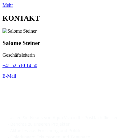
Mehr
KONTAKT
Salome Steiner
Geschäftsleiterin
+41 52 510 14 50
E-Mail
NEWSLETTER
Lassen Sie Neues von Aqua Viva in Ihr Postfach fliessen:
- Berichte zu unseren Projekten
- Aktuelles aus Forschung und Politik
- Einladungen: Exkursionen und Tagungen